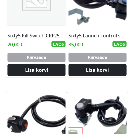
Sixty5 Kill Switch CRF250R 2015-
Sixty5 Launch control switch CRF250R 15-17 CRF450R 15-16
20,00
€
LAOS
35,00
€
LAOS
Kiirvaade
Kiirvaade
Lisa korvi
Lisa korvi