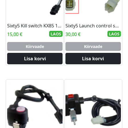
Sixty5 Kill switch KX85 14-18 KX250F 06-16 KX450F 06-15
Sixty5 Launch control switch KX250F 13-18 KX450F 12-18
15,00
€
LAOS
30,00
€
LAOS
Kiirvaade
Kiirvaade
Lisa korvi
Lisa korvi