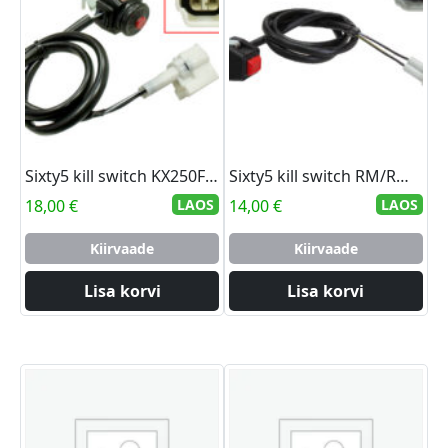
Sixty5 kill switch KX250F 17-18/ KX450F 16-18
Sixty5 kill switch RM/RM-Z
18,00
€
LAOS
14,00
€
LAOS
Kiirvaade
Kiirvaade
Lisa korvi
Lisa korvi