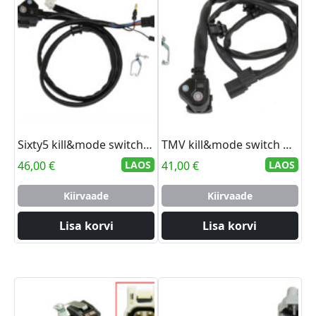
Sixty5 kill&mode switch CRF450RX 17
TMV kill&mode switch CRF450RX 18
46,00
€
LAOS
41,00
€
LAOS
Kiirvaade
Kiirvaade
Lisa korvi
Lisa korvi