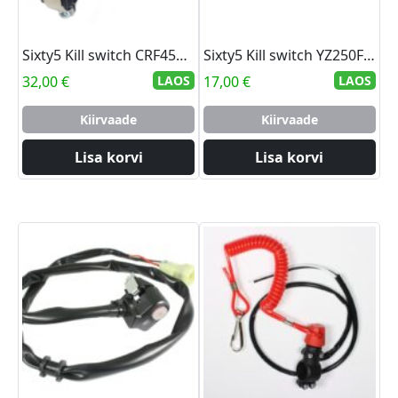
Sixty5 Kill switch CRF450R 13-14
Sixty5 Kill switch YZ250F/450F 14-21 WR250F 15-21 WR450F 16-21
32,00
€
LAOS
17,00
€
LAOS
Kiirvaade
Kiirvaade
Lisa korvi
Lisa korvi