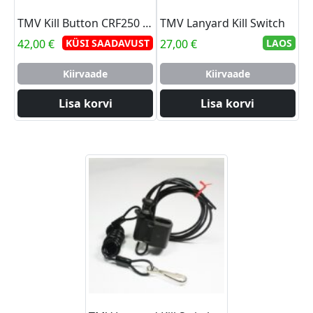
TMV Kill Button CRF250 10-13 CRF450 09-12 (Electric Igni.
TMV Lanyard Kill Switch
42,00
€
KÜSI SAADAVUST
27,00
€
LAOS
Kiirvaade
Kiirvaade
Lisa korvi
Lisa korvi