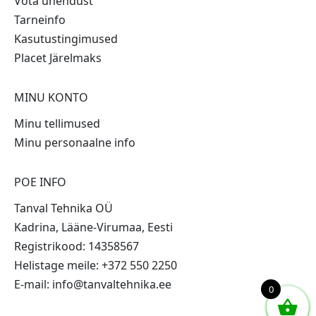
Võta ühendust
Tarneinfo
Kasutustingimused
Placet Järelmaks
MINU KONTO
Minu tellimused
Minu personaalne info
POE INFO
Tanval Tehnika OÜ
Kadrina, Lääne-Virumaa, Eesti
Registrikood: 14358567
Helistage meile: +372 550 2250
E-mail: info@tanvaltehnika.ee
0