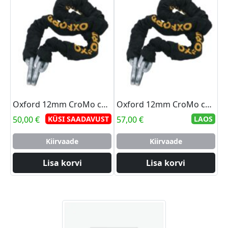
Oxford 12mm CroMo chain 1.5m for Boss/Patriot
Oxford 12mm CroMo chain 2.5m for Boss/Patriot
50,00
€
KÜSI SAADAVUST
57,00
€
LAOS
Kiirvaade
Kiirvaade
Lisa korvi
Lisa korvi