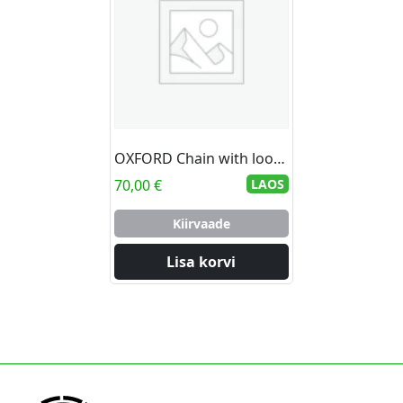
OXFORD Chain with loop OF796. 2,5m. SSF-approved
70,00
€
LAOS
Kiirvaade
Lisa korvi