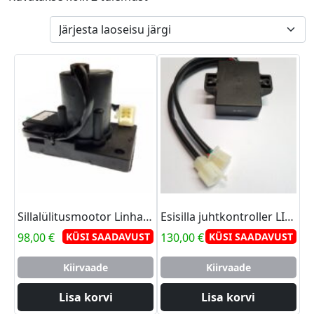
Sillalülitusmootor Linhai 300 2WD/4WD
Esisilla juhtkontroller LINHAI 2WD/4WD
98,00
€
KÜSI SAADAVUST
130,00
€
KÜSI SAADAVUST
Kiirvaade
Kiirvaade
Lisa korvi
Lisa korvi