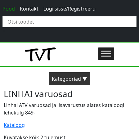
Pood
Kontakt
Logi sisse/Registreeru
×
Kategooriad ▼
LINHAI varuosad
Linhai ATV varuosad ja lisavarustus alates kataloogi
lehekülg 849-
Kataloog
Kuvatakse kõik 2 tulemust