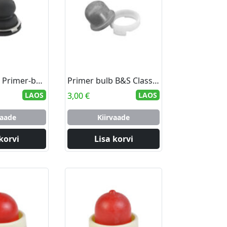
Eurogarden Primer-bulb Tecumseh
Primer bulb B&S Classic-Sprint-Quattro 3.5-5.0 hp Vert. (Walk)
LAOS
3,00
€
LAOS
vaade
Kiirvaade
korvi
Lisa korvi