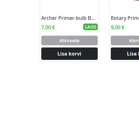
Archer Primer-bulb B&S / Tecumseh
7,00
€
LAOS
9,00
€
Kiirvaade
Kiir
Lisa korvi
Lisa 