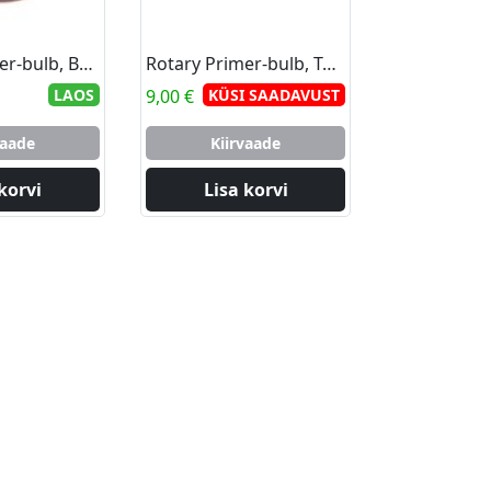
Rotary Primer-bulb, B&S
Rotary Primer-bulb, Tecumseh
LAOS
9,00
€
KÜSI SAADAVUST
vaade
Kiirvaade
korvi
Lisa korvi