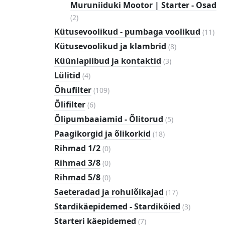
Muruniiduki Mootor | Starter - Osad
2
(
2
)
toodet
11
Kütusevoolikud - pumbaga voolikud
(
11
)
too
8
Kütusevoolikud ja klambrid
(
8
)
toodet
3
Küünlapiibud ja kontaktid
(
3
)
toodet
4
Lülitid
(
4
)
toodet
109
Õhufilter
(
109
)
toodet
6
Õlifilter
(
6
)
toodet
5
Õlipumbaaiamid - Õlitorud
(
5
)
toodet
18
Paagikorgid ja õlikorkid
(
18
)
toodet
0
Rihmad 1/2
(
0
)
toodet
0
Rihmad 3/8
(
0
)
toodet
0
Rihmad 5/8
(
0
)
toodet
17
Saeteradad ja rohulõikajad
(
17
)
toodet
3
Stardikäepidemed - Stardiköied
(
3
)
toodet
7
Starteri käepidemed
(
7
)