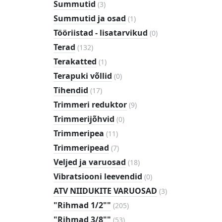
3
Summutid
(
3
)
toodet
1
Summutid ja osad
(
1
)
toode
0
Tööriistad - lisatarvikud
(
0
)
toodet
132
Terad
(
132
)
toodet
1
Terakatted
(
1
)
toode
0
Terapuki võllid
(
0
)
toodet
17
Tihendid
(
17
)
toodet
9
Trimmeri reduktor
(
9
)
toodet
0
Trimmerijõhvid
(
0
)
toodet
11
Trimmeripea
(
11
)
toodet
7
Trimmeripead
(
7
)
toodet
18
Veljed ja varuosad
(
18
)
toodet
0
Vibratsiooni leevendid
(
0
)
toodet
3
ATV NIIDUKITE VARUOSAD
(
3
)
toodet
205
"Rihmad 1/2""
(
205
)
toodet
53
"Rihmad 3/8""
(
53
)