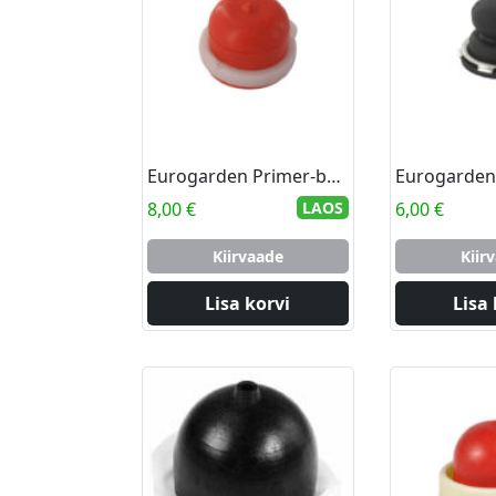
Eurogarden Primer-bulb B&S 450.500E 550.550E
8,00
€
LAOS
6,00
€
Kiirvaade
Kiir
Lisa korvi
Lisa 