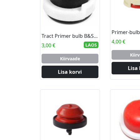
Tract Primer bulb B&S Quantum series 5.0.5.5.6.0 hp. (Walk)
4,00
€
3,00
€
LAOS
Kiir
Kiirvaade
Lisa 
Lisa korvi