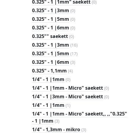
0
0.325" - 1 |1mm" saekett
(
0
)
toodet
0
0.325" - 1 |3mm
(
0
)
toodet
0
0.325" - 1 |5mm
(
0
)
toodet
0
0.325" - 1 |6mm
(
0
)
toodet
0
0.325"" saekett
(
0
)
toodet
16
0.325" - 1 |3mm
(
16
)
toodet
17
0.325" - 1 |5mm
(
17
)
toodet
3
0.325" - 1 |6mm
(
3
)
toodet
4
0.325" - 1,1mm
(
4
)
toodet
0
1/4" - 1 |1mm
(
0
)
toodet
0
1/4" - 1 |1mm - Micro" saekett
(
0
)
toodet
0
1/4" - 1 |3mm - Micro" saekett
(
0
)
toodet
1
1/4" - 1 |1mm
(
1
)
toode
1/4" - 1 |1mm - Micro" saekett,, ,,"0.325"
3
- 1 |1mm
(
3
)
toodet
3
1/4" - 1,3mm - mikro
(
3
)