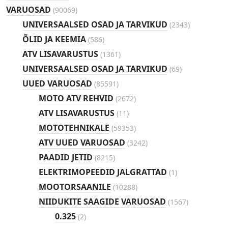
toodet
90069
VARUOSAD
(
90069
)
toodet
2343
UNIVERSAALSED OSAD JA TARVIKUD
(
2343
)
toodet
586
ÕLID JA KEEMIA
(
586
)
toodet
1361
ATV LISAVARUSTUS
(
1361
)
toodet
69
UNIVERSAALSED OSAD JA TARVIKUD
(
69
)
toodet
85591
UUED VARUOSAD
(
85591
)
toodet
2672
MOTO ATV REHVID
(
2672
)
toodet
11
ATV LISAVARUSTUS
(
11
)
toodet
59353
MOTOTEHNIKALE
(
59353
)
toodet
3242
ATV UUED VARUOSAD
(
3242
)
toodet
8215
PAADID JETID
(
8215
)
toodet
1
ELEKTRIMOPEEDID JALGRATTAD
(
1
)
toode
10288
MOOTORSAANILE
(
10288
)
toodet
1567
NIIDUKITE SAAGIDE VARUOSAD
(
1567
)
toodet
2
0.325
(
2
)
toodet