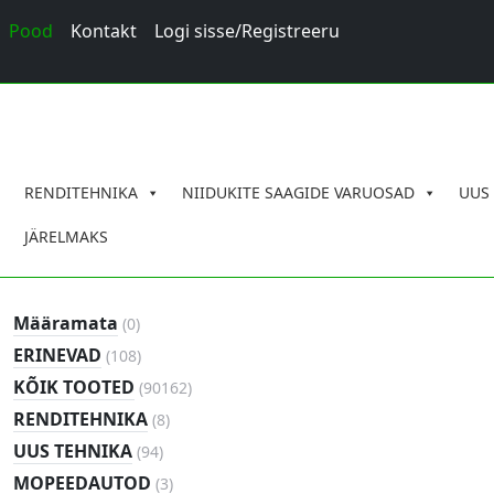
Pood
Kontakt
Logi sisse/Registreeru
RENDITEHNIKA
NIIDUKITE SAAGIDE VARUOSAD
UUS
JÄRELMAKS
0
Määramata
(
0
)
toodet
108
ERINEVAD
(
108
)
toodet
90162
KÕIK TOOTED
(
90162
)
toodet
8
RENDITEHNIKA
(
8
)
toodet
94
UUS TEHNIKA
(
94
)
toodet
3
MOPEEDAUTOD
(
3
)