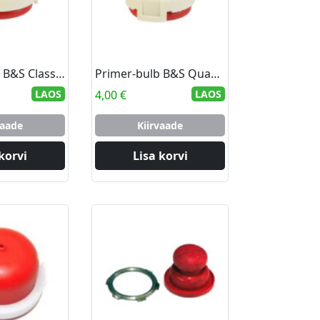
Primer-bulb B&S Classic-Sprint-Quatro
Primer-bulb B&S Quantum
LAOS
4,00
€
LAOS
vaade
Kiirvaade
korvi
Lisa korvi