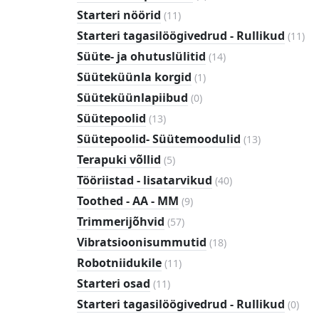
toodet
11
Starteri nöörid
(
11
)
toodet
11
Starteri tagasilöögivedrud - Rullikud
(
11
)
too
14
Süüte- ja ohutuslülitid
(
14
)
toodet
1
Süüteküünla korgid
(
1
)
toode
0
Süüteküünlapiibud
(
0
)
toodet
13
Süütepoolid
(
13
)
toodet
13
Süütepoolid- Süütemoodulid
(
13
)
toodet
5
Terapuki võllid
(
5
)
toodet
40
Tööriistad - lisatarvikud
(
40
)
toodet
9
Toothed - AA - MM
(
9
)
toodet
57
Trimmerijõhvid
(
57
)
toodet
18
Vibratsioonisummutid
(
18
)
toodet
11
Robotniidukile
(
11
)
toodet
11
Starteri osad
(
11
)
toodet
0
Starteri tagasilöögivedrud - Rullikud
(
0
)
tood