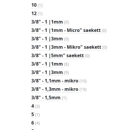
toodet
1
10
(
1
)
toode
1
12
(
1
)
toode
0
3/8" - 1 |1mm
(
0
)
toodet
0
3/8" - 1 |1mm - Micro" saekett
(
0
)
toodet
0
3/8" - 1 |3mm
(
0
)
toodet
0
3/8" - 1 |3mm - Mikro" saekett
(
0
)
toodet
0
3/8" - 1 |5mm" saekett
(
0
)
toodet
8
3/8" - 1 |1mm
(
8
)
toodet
9
3/8" - 1 |3mm
(
9
)
toodet
10
3/8" - 1,1mm - mikro
(
10
)
toodet
19
3/8" - 1,3mm - mikro
(
19
)
toodet
1
3/8" - 1,5mm
(
1
)
toode
3
4
(
3
)
toodet
1
5
(
1
)
toode
4
6
(
4
)
toodet