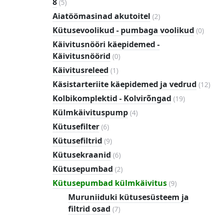
5
8
(
5
)
toodet
2
Aiatöömasinad akutoitel
(
2
)
toodet
0
Kütusevoolikud - pumbaga voolikud
(
0
)
tood
Käivitusnööri käepidemed -
0
Käivitusnöörid
(
0
)
toodet
1
Käivitusreleed
(
1
)
toode
12
Käsistarteriite käepidemed ja vedrud
(
12
)
to
19
Kolbikomplektid - Kolvirõngad
(
19
)
toodet
4
Külmkäivituspump
(
4
)
toodet
6
Kütusefilter
(
6
)
toodet
9
Kütusefiltrid
(
9
)
toodet
6
Kütusekraanid
(
6
)
toodet
2
Kütusepumbad
(
2
)
toodet
9
Kütusepumbad külmkäivitus
(
9
)
toodet
Muruniiduki kütusesüsteem ja
7
filtrid osad
(
7
)
toodet