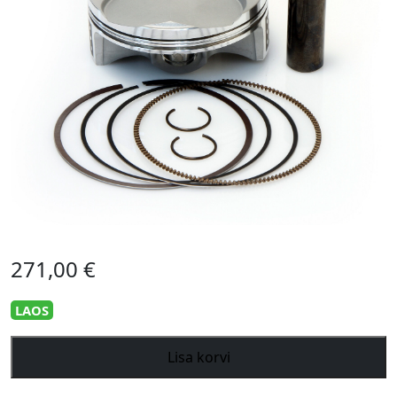
271,00
€
LAOS
Vertex
Lisa korvi
Piston
fits