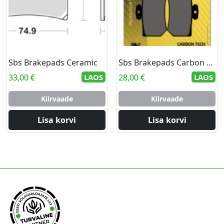
Sbs Brakepads Ceramic
Sbs Brakepads Carbon Tech rear
33,00
€
LAOS
28,00
€
LAOS
Kiirvaade
Kiirvaade
Lisa korvi
Lisa korvi