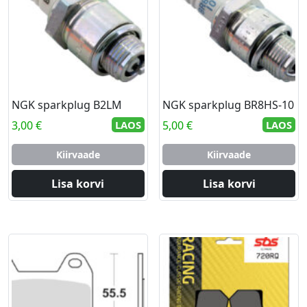
NGK sparkplug B2LM
NGK sparkplug BR8HS-10
3,00
€
LAOS
5,00
€
LAOS
Kiirvaade
Kiirvaade
Lisa korvi
Lisa korvi