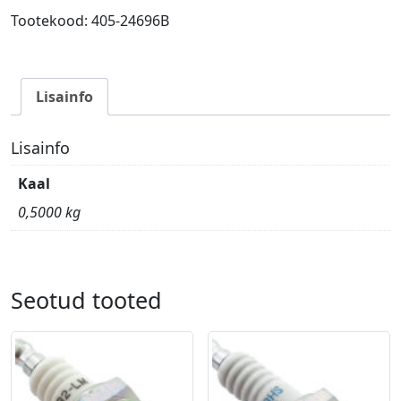
for
Tootekood:
405-24696B
SX350F
23-..FC350
23-..
Lisainfo
MC350F
24-..
B
Lisainfo
87.97mm
Kaal
kogus
0,5000 kg
Seotud tooted