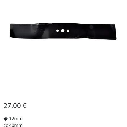
27,00
€
� 12mm
cc 40mm