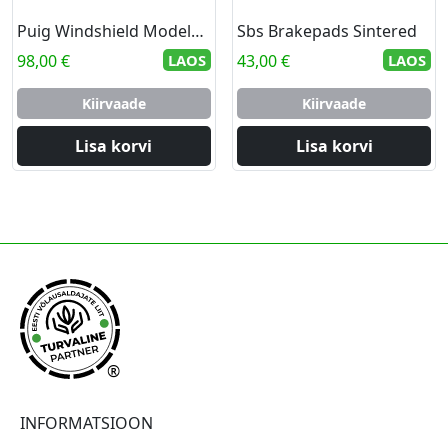
Puig Windshield Modelo Roadster C/Smoke
Sbs Brakepads Sintered
98,00
€
LAOS
43,00
€
LAOS
Kiirvaade
Kiirvaade
Lisa korvi
Lisa korvi
®
INFORMATSIOON