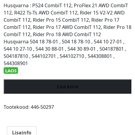
Husqvarna : P524 CombiT 112, ProFlex 21 AWD CombiT
112, R422 Ts-Ts AWD CombiT 112, Rider 15 V2-V2 AWD
CombiT 112, Rider Pro 15 CombiT 112, Rider Pro 17
CombiT 112, Rider Pro 17 AWD CombiT 112, Rider Pro 18
CombiT 112, Rider Pro 18 AWD CombiT 112
Husqvarna 504 18 78-01 , 504 18 78-10 , 544 10 27-01 ,
544 10 27-10 , 544 30 88-01 , 544 30 89-01 , 504187801 ,
504187810 , 544102701 , 544102710 , 544308801 ,
544308901
LAOS
Rotary
Lisa korvi
Blade
41.9cm
Mulcher
Tootekood:
446-50297
Husqvarna
Rider
CombiT
Lisainfo
112