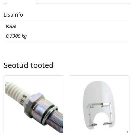
cutting
deck
Lisainfo
kogus
Kaal
0,7300 kg
Seotud tooted