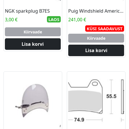
NGK sparkplug B7ES
Puig Windshield America I Universal C/Clear
3,00
€
LAOS
241,00
€
KÜSI SAADAVUST
Kiirvaade
Kiirvaade
Lisa korvi
Lisa korvi