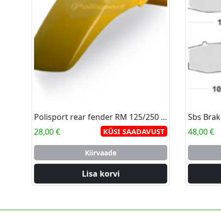
Polisport rear fender RM 125/250 96-00 (6)
Sbs Brak
28,00
€
KÜSI SAADAVUST
48,00
€
Kiirvaade
Lisa korvi