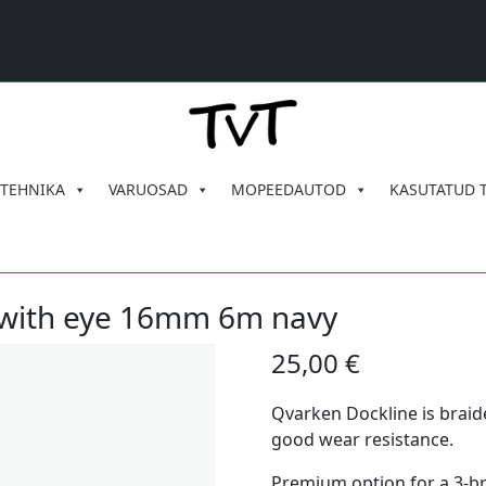
 TEHNIKA
VARUOSAD
MOPEEDAUTOD
KASUTATUD 
 with eye 16mm 6m navy
25,00
€
Qvarken Dockline is braid
good wear resistance.
Premium option for a 3-b