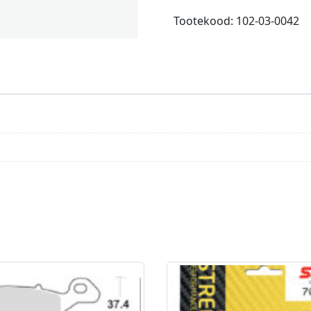
Dockline
Tootekood:
102-03-0042
with
eye
16mm
6m
navy
kogus