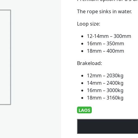
The rope sinks in water.
Loop size:
12-14mm – 300mm
16mm – 350mm
18mm – 400mm
Brakeload:
12mm – 2030kg
14mm – 2400kg
16mm – 3000kg
18mm – 3160kg
LAOS
Qvarken
Mooring
Rope