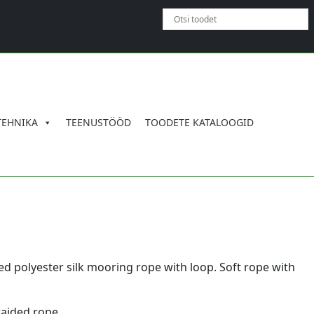
×
TEHNIKA
TEENUSTÖÖD
TOODETE KATALOOGID
ed polyester silk mooring rope with loop. Soft rope with
raided rope.