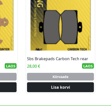
Sbs Brakepads Carbon Tech rear
LAOS
28,00
€
LAOS
Kiirvaade
Lisa korvi