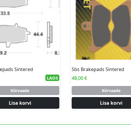
epads Sintered
Sbs Brakepads Sintered
LAOS
48,00
€
Kiirvaade
Kiirvaade
Lisa korvi
Lisa korvi