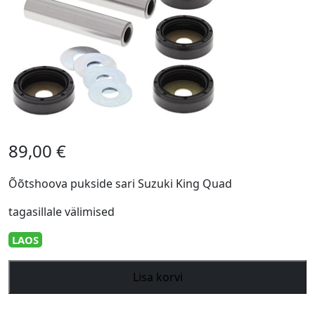
89,00
€
Õõtshoova pukside sari Suzuki King Quad
tagasillale välimised
LAOS
Õõtshoova
Lisa korvi
pukside
sari