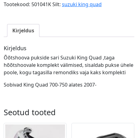
Suzuki
Tootekood:
501041K
Silt:
suzuki king quad
King
Quad
kogus
Kirjeldus
Kirjeldus
Õõtshoova pukside sari Suzuki King Quad ,taga
hõõtshoovale komplekt välimised, sisaldab pukse ühele
poole, kogu tagasilla remondiks vaja kaks komplekti
Sobivad King Quad 700-750 alates 2007-
Seotud tooted