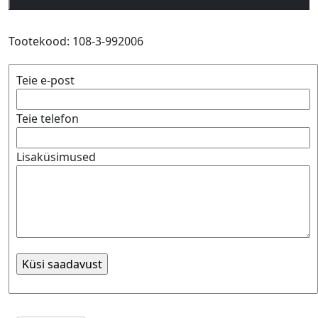
Vortex
XHS
Propeller
Tootekood:
108-3-992006
14
x
Teie e-post
23
kogus
Teie telefon
Lisaküsimused