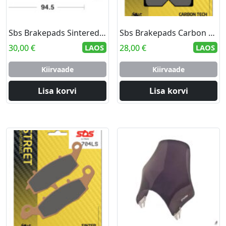
Sbs Brakepads Sintered Offroad
Sbs Brakepads Carbon Tech rear
30,00
€
LAOS
28,00
€
LAOS
Kiirvaade
Kiirvaade
Lisa korvi
Lisa korvi