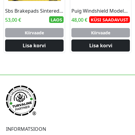
Sbs Brakepads Sintered rear
Puig Windshield Modelo Naked C/Dark Smoke
53,00
€
LAOS
48,00
€
KÜSI SAADAVUST
Kiirvaade
Kiirvaade
Lisa korvi
Lisa korvi
®
INFORMATSIOON