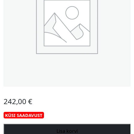
242,00
€
KÜSI SAADAVUST
Michigan
Lisa korvi