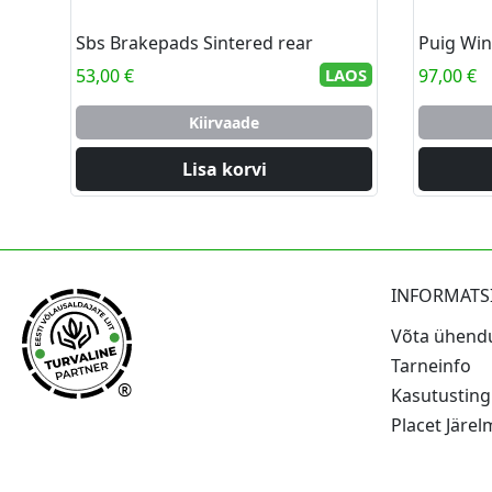
Sbs Brakepads Sintered rear
Puig Win
53,00
€
LAOS
97,00
€
Kiirvaade
Lisa korvi
INFORMAT
Võta ühend
Tarneinfo
®
Kasutustin
Placet Järe