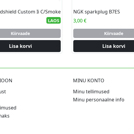
dshield Custom Ii C/Smoke
NGK sparkplug B7ES
LAOS
3,00
€
Kiirvaade
Kiirvaade
Lisa korvi
Lisa korvi
SIOON
MINU KONTO
ust
Minu tellimused
Minu personaalne info
gimused
lmaks