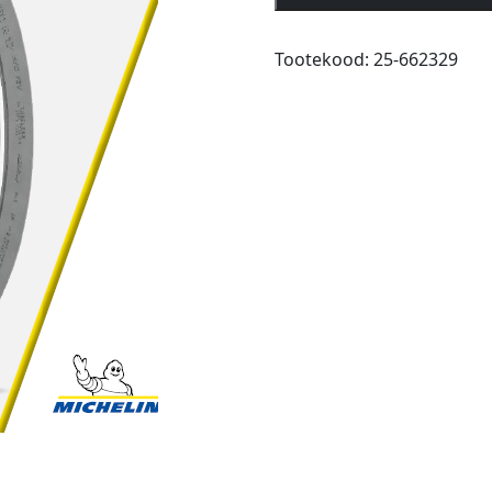
Adventure
2
Tootekood:
25-662329
90/90-
21
M/C
54V
TL/TT
Fr
kogus