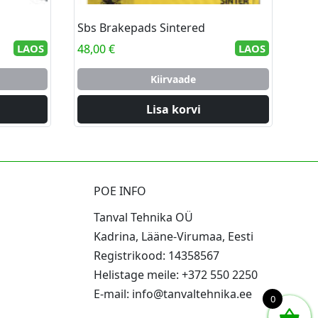
Sbs Brakepads Sintered
LAOS
48,00
€
LAOS
Kiirvaade
Lisa korvi
POE INFO
Tanval Tehnika OÜ
Kadrina, Lääne-Virumaa, Eesti
Registrikood: 14358567
Helistage meile: +372 550 2250
E-mail: info@tanvaltehnika.ee
0