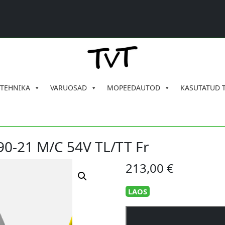
 TEHNIKA
VARUOSAD
MOPEEDAUTOD
KASUTATUD 
90-21 M/C 54V TL/TT Fr
213,00
€
LAOS
Michelin
Anakee