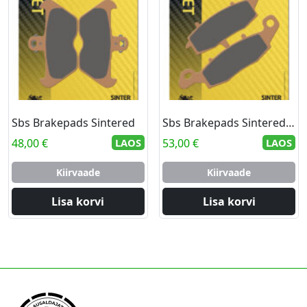
Sbs Brakepads Sintered
Sbs Brakepads Sintered rear
48,00
€
LAOS
53,00
€
LAOS
Kiirvaade
Kiirvaade
Lisa korvi
Lisa korvi