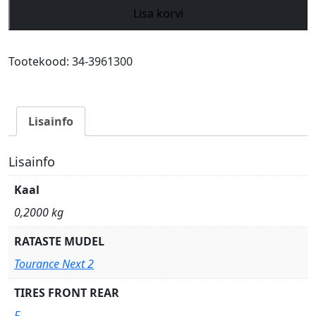
Metzeler
Lisa korvi
Tourance
Next
2
Tootekood:
34-3961300
100/90-
19
M/C
Lisainfo
57V
TL
Fr
Lisainfo
kogus
Kaal
0,2000 kg
RATASTE MUDEL
Tourance Next 2
TIRES FRONT REAR
F