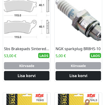
Sbs Brakepads Sintered rear
NGK sparkplug BR8HS-10
53,00
€
LAOS
5,00
€
LAOS
Kiirvaade
Kiirvaade
Lisa korvi
Lisa korvi