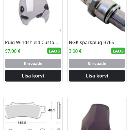
Puig Windshield Custom Ii C/Smoke
NGK sparkplug B7ES
97,00
€
LAOS
3,00
€
LAOS
Kiirvaade
Kiirvaade
Lisa korvi
Lisa korvi