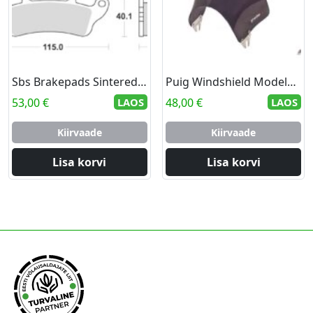
Sbs Brakepads Sintered rear
Puig Windshield Modelo Naked C/Dark Smoke
53,00
€
LAOS
48,00
€
LAOS
Kiirvaade
Kiirvaade
Lisa korvi
Lisa korvi