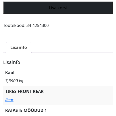
Metzeler
Lisa korvi
Karoo
4
170/60
Tootekood:
34-4254300
R
17
M/C
Lisainfo
72T
M+S
TL
Lisainfo
Re
Kaal
kogus
7,3500 kg
TIRES FRONT REAR
Rear
RATASTE MÕÕDUD 1