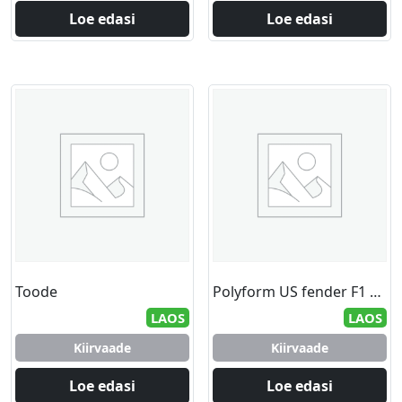
Loe edasi
Loe edasi
Toode
Polyform US fender F1 grey/black 15.2 x 61.0 cm
LAOS
LAOS
Kiirvaade
Kiirvaade
Loe edasi
Loe edasi