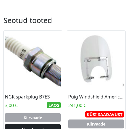
Seotud tooted
NGK sparkplug B7ES
Puig Windshield America I Universal C/Clear
3,00
€
LAOS
241,00
€
KÜSI SAADAVUST
Kiirvaade
Kiirvaade