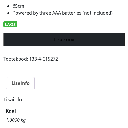
65cm
Powered by three AAA batteries (not included)
LAOS
Lightpole
Lisa korvi
LED
(works
with
Tootekood:
133-4-C15272
batteries)
kogus
Lisainfo
Lisainfo
Kaal
1,0000 kg