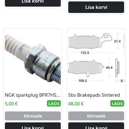
Lisa korvi
Lisa korvi
NGK sparkplug BPR7HS-10
Sbs Brakepads Sintered
5,00
€
LAOS
48,00
€
LAOS
Kiirvaade
Kiirvaade
Lisa korvi
Lisa korvi