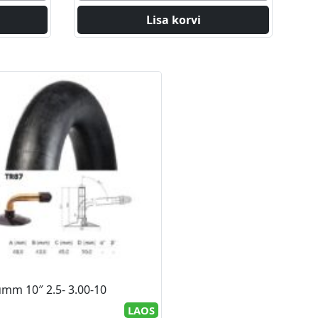
2355,00 €.
2100,00 €.
Lisa korvi
umm 10″ 2.5- 3.00-10
LAOS