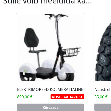
Sulle võib meeldida ka…
ELEKTRIMOPEED KOLMERATTALINE
899,00
€
KÜSI SAADAVUST
55,00
€
Kiirvaade