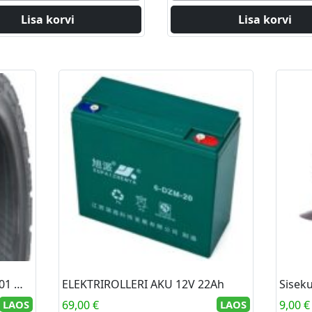
Lisa korvi
Lisa korvi
Lamellrehv 3.00-10 KENDA K701 WINTER 47L M+S TL
ELEKTRIROLLERI AKU 12V 22Ah
Sisek
LAOS
69,00
€
LAOS
9,00
€