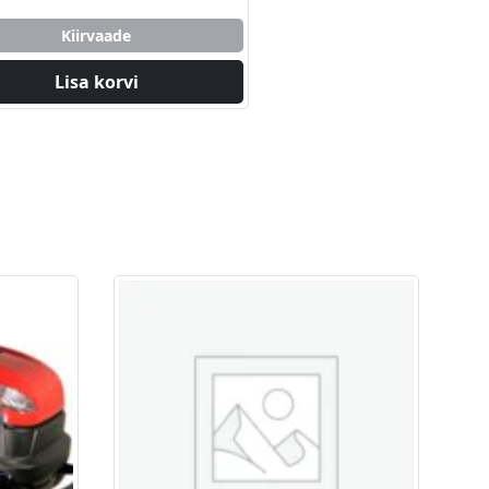
Kiirvaade
Lisa korvi