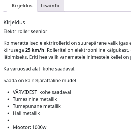
Kirjeldus
Lisainfo
Kirjeldus
Elektriroller seenior
Kolmerattalised elektrirollerid on suurepärane valik igas
kiirusega
25 km/h
. Rolleritel on elektrooniline käiguka
läbimiseks. Eriti hea valik vanematele inimestele kellel 
Ka varuosad alati kohe saadaval.
Saada on ka neljarattaline mudel
VÄRVIDEST kohe saadaval
Tumesinine metallik
Tumepunane metallik
Hall metallik
Mootor: 1000w