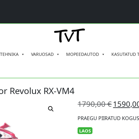
 TEHNIKA
VARUOSAD
MOPEEDAUTOD
KASUTATUD 
nior Revolux RX-VM4
Algne
1790,00
€
1590,0
hind
oli:
PRAEGU PIIRATUD KOGU
1790,00 €.
LAOS