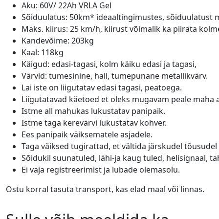
Aku: 60V/ 22Ah VRLA Gel
Sõiduulatus: 50km* ideaaltingimustes, sõiduulatust 
Maks. kiirus: 25 km/h, kiirust võimalik ka piirata kolm
Kandevõime: 203kg
Kaal: 118kg
Käigud: edasi-tagasi, kolm käiku edasi ja tagasi,
Värvid: tumesinine, hall, tumepunane metallikvärv.
Lai iste on liigutatav edasi tagasi, peatoega.
Liigutatavad käetoed et oleks mugavam peale maha 
Istme all mahukas lukustatav panipaik.
Istme taga kerevärvi lukustatav kohver.
Ees panipaik väiksematele asjadele.
Taga väiksed tugirattad, et vältida järskudel tõusud
Sõidukil suunatuled, lähi-ja kaug tuled, helisignaal, t
Ei vaja registreerimist ja lubade olemasolu.
Ostu korral tasuta transport, kas elad maal või linnas.