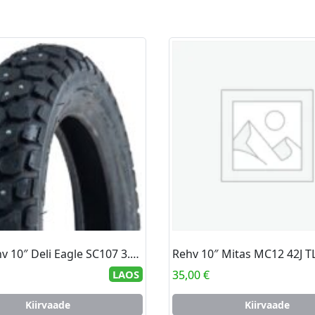
Naastrehv 10″ Deli Eagle SC107 3.00-10 42J 84 naastu
Rehv 10″ Mitas MC12 42J T
LAOS
35,00
€
Kiirvaade
Kiirvaade