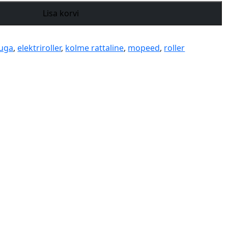
Lisa korvi
uga
,
elektriroller
,
kolme rattaline
,
mopeed
,
roller