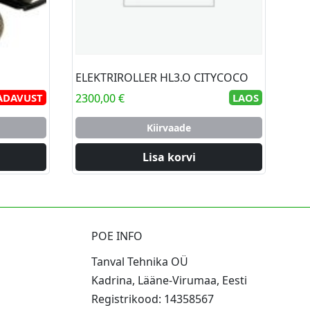
ELEKTRIROLLER HL3.O CITYCOCO
ADAVUST
2300,00
€
LAOS
Kiirvaade
Lisa korvi
POE INFO
Tanval Tehnika OÜ
Kadrina, Lääne-Virumaa, Eesti
Registrikood: 14358567