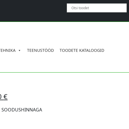
×
TEHNIKA
TEENUSTÖÖD
TOODETE KATALOOGID
Praegune
0
€
hind
on:
S SOODUSHINNAGA
1590,00 €.