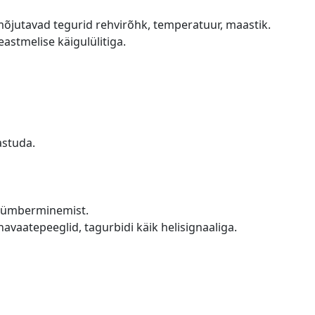
mõjutavad tegurid rehvirõhk, temperatuur, maastik.
eastmelise käigulülitiga.
astuda.
el ümberminemist.
ahavaatepeeglid, tagurbidi käik helisignaaliga.