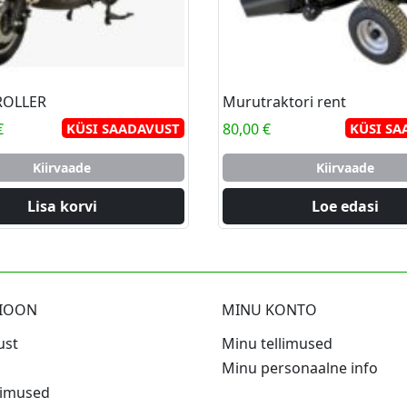
ROLLER
Murutraktori rent
€
KÜSI SAADAVUST
80,00
€
KÜSI SA
Kiirvaade
Kiirvaade
Lisa korvi
Loe edasi
SIOON
MINU KONTO
ust
Minu tellimused
Minu personaalne info
gimused