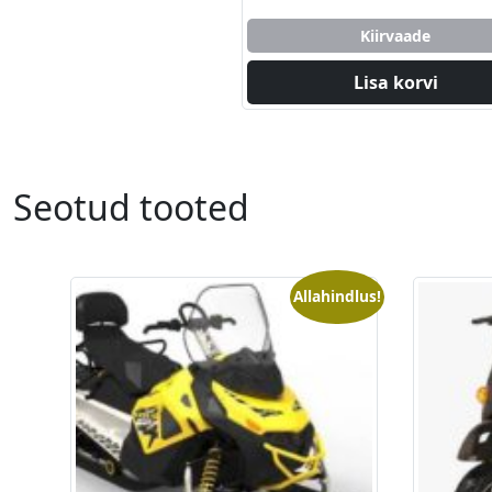
Kiirvaade
Lisa korvi
Seotud tooted
Allahindlus!