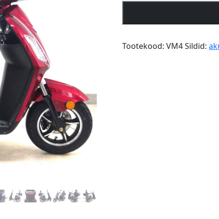
Kolmerattaline
elektriroller
Seenior
Revolux
Tootekood:
VM4
Sildid:
ak
RX-
VM4
kogus