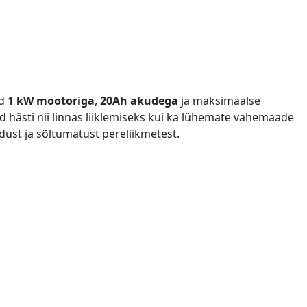
ud
1 kW mootoriga
,
20Ah akudega
ja maksimaalse
d hästi nii linnas liiklemiseks kui ka lühemate vahemaade
dust ja sõltumatust pereliikmetest.