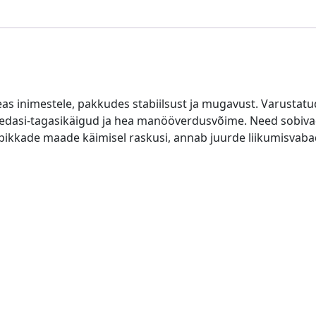
 eas inimestele, pakkudes stabiilsust ja mugavust. Varustat
st, edasi-tagasikäigud ja hea manööverdusvõime. Need sobiva
on pikkade maade käimisel raskusi, annab juurde liikumisvaba