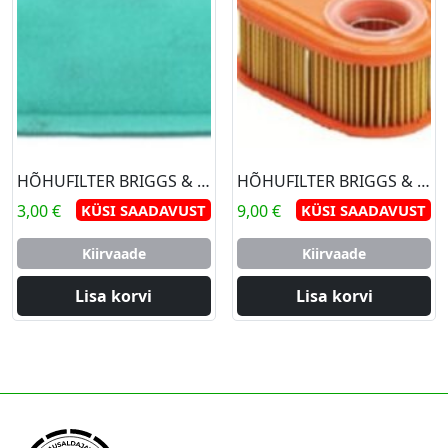
HÕHUFILTER BRIGGS & STRATTON 15,5.17.5 hj
HÕHUFILTER BRIGGS & STRATTON DOV 700-seria 5.0-7.0 hj
3,00
€
KÜSI SAADAVUST
9,00
€
KÜSI SAADAVUST
Kiirvaade
Kiirvaade
Lisa korvi
Lisa korvi