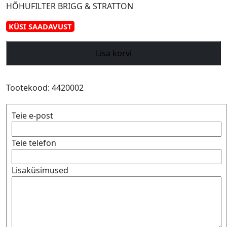
HÕHUFILTER BRIGG & STRATTON
KÜSI SAADAVUST
HÕHUFILTER
Lisa korvi
BRIGG
&
STRATTON
Tootekood:
4420002
3,5-
65
Teie e-post
hj
kogus
Teie telefon
Lisaküsimused