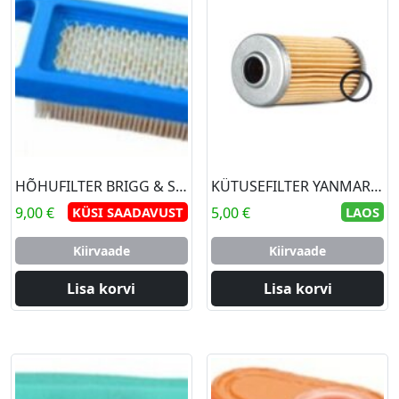
HÕHUFILTER BRIGG & STRATTON 10-13,5 hj
KÜTUSEFILTER YANMAR MOOTOR
9,00
€
KÜSI SAADAVUST
5,00
€
LAOS
Kiirvaade
Kiirvaade
Lisa korvi
Lisa korvi