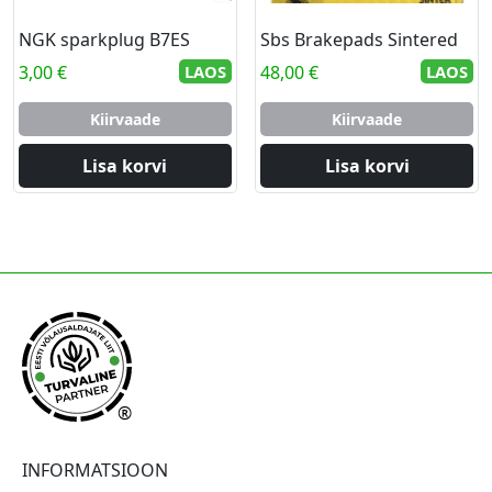
NGK sparkplug B7ES
Sbs Brakepads Sintered
3,00
€
LAOS
48,00
€
LAOS
Kiirvaade
Kiirvaade
Lisa korvi
Lisa korvi
®
INFORMATSIOON