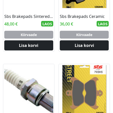
Sbs Brakepads Sintered rear
Sbs Brakepads Ceramic
48,00
€
LAOS
36,00
€
LAOS
Kiirvaade
Kiirvaade
Lisa korvi
Lisa korvi