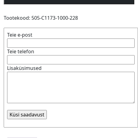
strand
Polyester
Tarzan
Tootekood:
505-C1173-1000-228
white
10mm
Teie e-post
x
200m
Teie telefon
kogus
Lisaküsimused